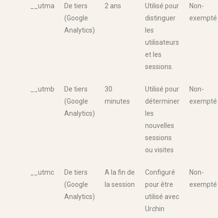
__utma
De tiers
2 ans
Utilisé pour
Non-
(Google
distinguer
exempté
Analytics)
les
utilisateurs
et les
sessions.
__utmb
De tiers
30
Utilisé pour
Non-
(Google
minutes
déterminer
exempté
Analytics)
les
nouvelles
sessions
ou visites
__utmc
De tiers
A la fin de
Configuré
Non-
(Google
la session
pour être
exempté
Analytics)
utilisé avec
Urchin