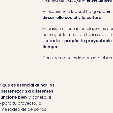
manera de trabajar el
entendimient
Mi experiencia laboral ha girado
en 
desarrollo social y la cultura.
Mi pasión es entablar relaciones con
conseguir lo mejor de todas para fi
verdadero
propósito proyectable, 
tiempo.
Considero que es importante abarca
dice una gran persona
“Ce que tu f
toi-même”
, en definitiva, es bueno
contigo mismo.
eo que
es esencial aunar los
 pertenezcan a diferentes
funcione bien
, y por ello, si
 para tu proyecto, lo
 me rodeo de personas