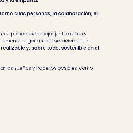
o y la empatía.
torno a las personas, la colaboración, el
 las personas, trabajar junto a ellas y
nalmente, llegar a la elaboración de un
realizable y, sobre todo, sostenible en el
r los sueños y hacerlos posibles, como
eras de bien, te fera te
sentir bien avec
 lo que hagas y que te haga sentir bien